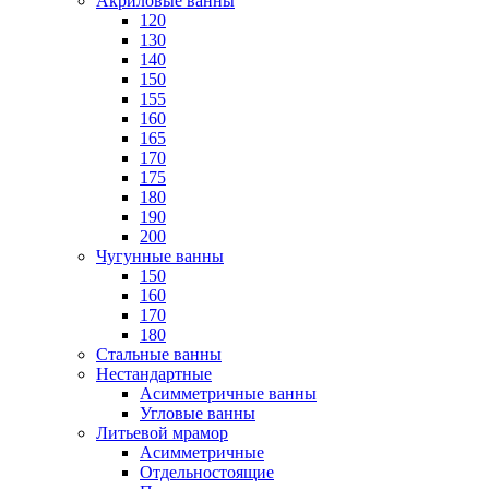
Акриловые ванны
120
130
140
150
155
160
165
170
175
180
190
200
Чугунные ванны
150
160
170
180
Стальные ванны
Нестандартные
Асимметричные ванны
Угловые ванны
Литьевой мрамор
Асимметричные
Отдельностоящие